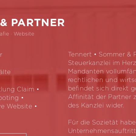
 & PARTNER
afie · Website
Tennert • Sommer & Pa
r
Steuerkanzlei im Herz
Mandanten vollumfängl
älte
rechtlichen und wirts
befindet sich direkt
lung Claim •
Affinität der Partner
ooting •
des Kanzlei wider.
ve Website •
Für die Sozietät hab
Unternehmensauftritt