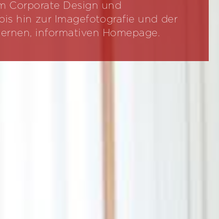
m Corporate Design und
s hin zur Imagefotografie und der
dernen, informativen Homepage.