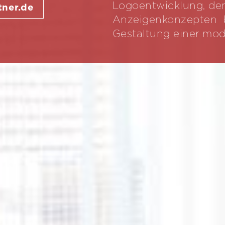
Logoentwicklung, de
ner.de
Anzeigenkonzepten bi
Gestaltung einer mo